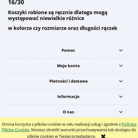
16/30
Koszyki robione są ręcznie dlatego mogą
występować niewielkie różnice
w kolorze czy rozmiarze oraz długości rączek
Pomoc
Moje konto
Płatności i dostawa
Informacje
O nas
Strona korzysta z plików cookies w celu realizacji usług i zgodnie z
Polityką
pokaż pełną wersję strony
Plików Cookies
. Możesz określić warunki przechowywania lub dostępu do
plików cookies w Twojej przeglądarce.