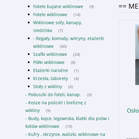
== ME
Fotele bujane wiklinowe
(9)
Fotele wiklinowe
(14)
Wiklinowe sofy, kanapy,
siedziska
(7)
- Regały, komody, witryny, etażerki
wiklinowe
(60)
Szafki wiklinowe
(24)
Półki wiklinowe
(8)
Etażerki narożne
(1)
Krzesła, taborety
(4)
Stoły z wikliny
(6)
- Poduszki do foteli, kanap.
(6)
- Kosze na pościel i bieliznę z
Osło
wikliny
(9)
- Budy, kojce, legowiska, klatki dla psów i
kotów wiklinowe
(10)
- Kufry , skrzynie, walizki, wiklinowe na
zawier