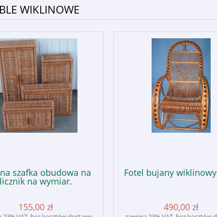
BLE WIKLINOWE
na szafka obudowa na
Fotel bujany wiklinow
licznik na wymiar.
155,00 zł
490,00 zł
a 23% VAT, bez kosztów dostawy
zawiera 23% VAT, bez kosztów 