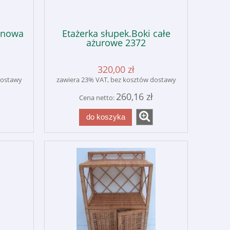
linowa
Etażerka słupek.Boki całe
ażurowe 2372
320,00 zł
dostawy
zawiera 23% VAT, bez kosztów dostawy
260,16 zł
Cena netto:
do koszyka