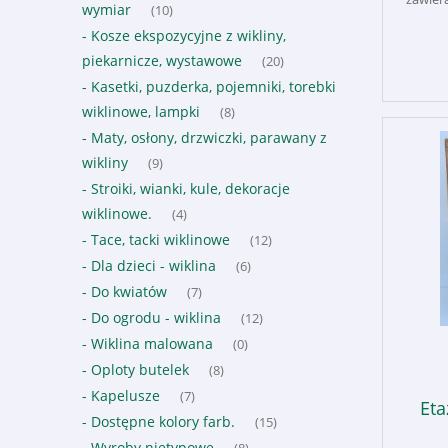
wymiar
(10)
- Kosze ekspozycyjne z wikliny,
piekarnicze, wystawowe
(20)
- Kasetki, puzderka, pojemniki, torebki
wiklinowe, lampki
(8)
- Maty, osłony, drzwiczki, parawany z
wikliny
(9)
- Stroiki, wianki, kule, dekoracje
wiklinowe.
(4)
- Tace, tacki wiklinowe
(12)
- Dla dzieci - wiklina
(6)
- Do kwiatów
(7)
- Do ogrodu - wiklina
(12)
- Wiklina malowana
(0)
- Oploty butelek
(8)
- Kapelusze
(7)
Eta
- Dostępne kolory farb.
(15)
- Wyroby nietypowe