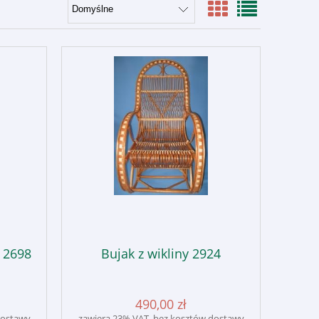
y 2698
Bujak z wikliny 2924
490,00 zł
dostawy
zawiera 23% VAT, bez kosztów dostawy