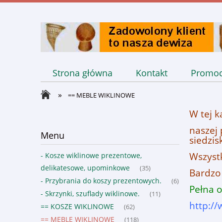
Strona główna
Kontakt
Promoc
»
== MEBLE WIKLINOWE
W tej k
naszej 
Menu
siedzis
Wszystk
- Kosze wiklinowe prezentowe,
delikatesowe, upominkowe
(35)
Bardzo 
- Przybrania do koszy prezentowych.
(6)
Pełna o
- Skrzynki, szuflady wiklinowe.
(11)
http:/
== KOSZE WIKLINOWE
(62)
== MEBLE WIKLINOWE
(118)