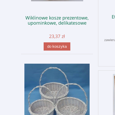
E
Wiklinowe kosze prezentowe,
upominkowe, delikatesowe
23,37 zł
zawier
do koszyka