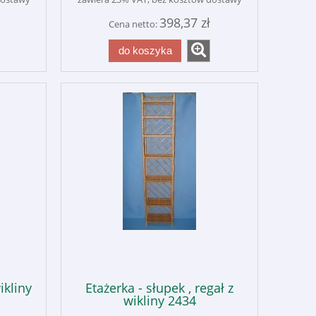
398,37 zł
Cena netto:
do koszyka
ikliny
Etażerka - słupek , regał z
wikliny 2434